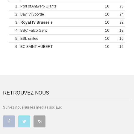
1
Port of Antwerp Giants
10
28
2
Bavi Vilvoorde
10
24
3
Royal IV Brussels
10
22
4
BBC Falco Gent
10
18
5
ESL united
10
16
6
BC SAINT-HUBERT
10
12
RETROUVEZ NOUS
Suivez nous sur les medias sociaux